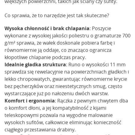
większych powierzchni, takich jak ściany czy sufity.
Co sprawia, że to narzędzie jest tak skuteczne?
Wysoka chłonność i brak chlapania
: Poszycie
wykonane z wysokiej jakości poliestru o gramaturze 700
g/m² sprawia, że wałek doskonale pobiera farbę i
równomiernie ją oddaje, co znacząco ogranicza
kłopotliwe chlapanie podczas pracy.
Idealnie gładka struktura
: Runo o wysokości 11 mm
sprawdza się rewelacyjnie na powierzchniach gładkich i
lekko chropowatych, gwarantując równomierne krycie
bez pęcherzyków oraz nieestetycznych smug, często
wystarczające już po nałożeniu dwóch warstw.
Komfort i ergonomia
: Rączka z pewnym chwytem dba
o komfort dłoni, a jej kompatybilność z kijami
teleskopowymi pozwala na wygodne malowanie
wysokich sufitów, całkowicie eliminując konieczność
ciągłego przestawiania drabiny.