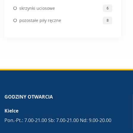
skrzynki uciosowe
6
pozostałe piły ręczne
8
GODZINY OTWARCIA
Kielce
Pon.-Pt.: 7.00-21.00 Sb: 7.00-21.00 Nd: 9.00-20.00