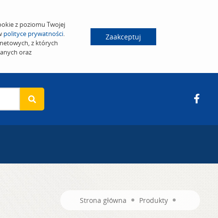
ookie z poziomu Twojej
 w
polityce prywatności
.
Zaakceptuj
netowych, z których
wanych oraz
Strona główna
Produkty