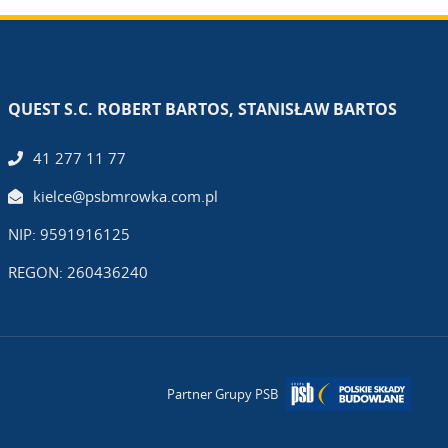
QUEST S.C. ROBERT BARTOS, STANISŁAW BARTOS
41 277 11 77
kielce@psbmrowka.com.pl
NIP: 9591916125
REGON: 260436240
Partner Grupy PSB